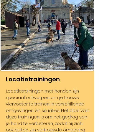
Locatietrainingen
Locatietrainingen met honden zijn
speciaal ontworpen om je trouwe
viervoeter te trainen in verschillende
omgevingen en situaties. Het doel van
deze trainingen is om het gedrag van
je hond te verbeteren, zodat hij zich
ook buiten zijn vertrouwde omgeving